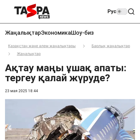
Рус
Жаңалықтар
Экономика
Шоу-биз
Қазақстан және әлем жаңалықтары
Барлық жаңалықтар
Жаңалықтар
Ақтау маңы ұшақ апаты:
тергеу қалай жүруде?
23 мая 2025 18:44