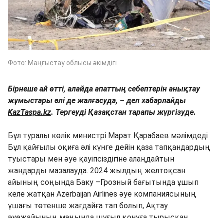
Фото: Маңғыстау облысы әкімдігі
Бірнеше ай өтті, алайда апаттың себептерін анықтау
жұмыстары әлі де жалғасуда, – деп хабарлайды
KazTaspa.kz
. Тергеуді Қазақстан тарапы жүргізуде.
Бұл туралы көлік министрі Марат Қарабаев мәлімдеді
Бұл қайғылы оқиға әлі күнге дейін қаза тапқандардың
туыстары мен әуе қауіпсіздігіне алаңдайтын
жандарды мазалауда. 2024 жылдың желтоқсан
айының соңында Баку –Грозный бағытында ұшып
келе жатқан Azerbaijan Airlines әуе компаниясының
ұшағы төтенше жағдайға тап болып, Ақтау
әуежайының маңында шұғыл қонуға тырысқан.