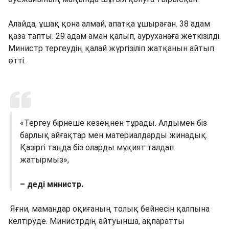
Алайда, ұшақ қона алмай, апатқа ұшыраған. 38 адам
қаза тапты. 29 адам аман қалып, ауруханаға жеткізілді.
Министр тергеудің қалай жүргізіліп жатқанын айтып
өтті.
«Тергеу бірнеше кезеңнен тұрады. Алдымен біз
барлық айғақтар мен материалдарды жинадық.
Қазіргі таңда біз оларды мұқият талдап
жатырмыз»,
– деді министр.
Яғни, мамандар оқиғаның толық бейнесін қалпына
келтіруде. Министрдің айтуынша, ақпаратты