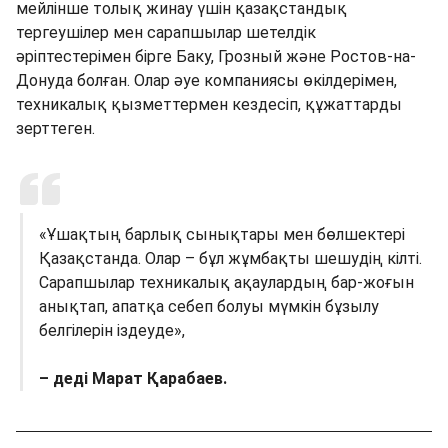
мейлінше толық жинау үшін қазақстандық
тергеушілер мен сарапшылар шетелдік
әріптестерімен бірге Баку, Грозный және Ростов-на-
Донуда болған. Олар әуе компаниясы өкілдерімен,
техникалық қызметтермен кездесіп, құжаттарды
зерттеген.
«Ұшақтың барлық сынықтары мен бөлшектері
Қазақстанда. Олар – бұл жұмбақты шешудің кілті.
Сарапшылар техникалық ақаулардың бар-жоғын
анықтап, апатқа себеп болуы мүмкін бұзылу
белгілерін іздеуде»,
– деді Марат Қарабаев.