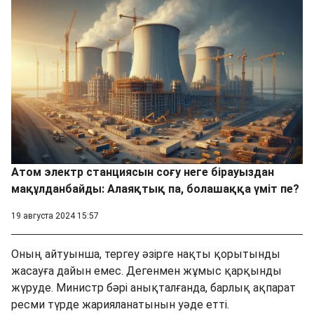
Атом электр станциясын соғу неге бірауыздан
мақұлданбайды: Алаяқтық па, болашаққа үміт пе?
19 августа 2024 15:57
Оның айтуынша, тергеу әзірге нақты қорытынды
жасауға дайын емес. Дегенмен жұмыс қарқынды
жүруде. Министр бәрі анықталғанда, барлық ақпарат
ресми түрде жарияланатынын уәде етті.