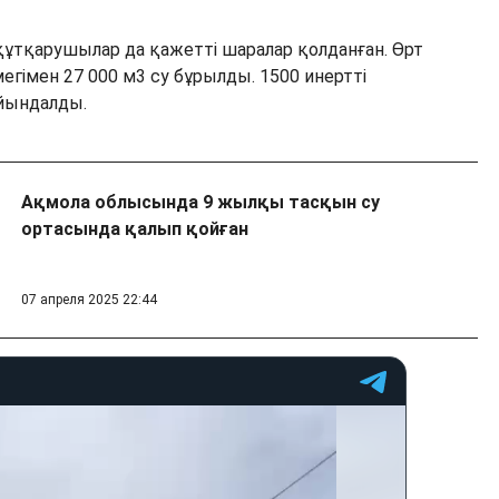
құтқарушылар да қажетті шаралар қолданған. Өрт
гімен 27 000 м3 су бұрылды. 1500 инертті
айындалды.
Ақмола облысында 9 жылқы тасқын су
ортасында қалып қойған
07 апреля 2025 22:44