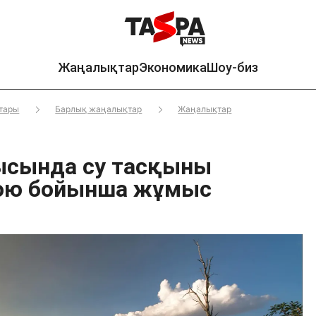
Жаңалықтар
Экономика
Шоу-биз
тары
Барлық жаңалықтар
Жаңалықтар
ысында су тасқыны
ою бойынша жұмыс