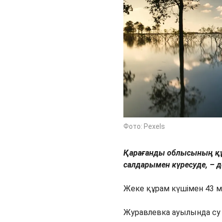
Фото: Pexels
Қарағанды облысының қ
салдарымен күресуде, – 
Жеке құрам күшімен 43 
Журавлевка ауылында су 