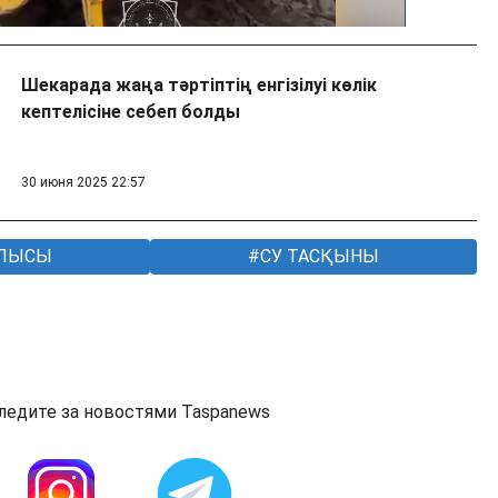
Шекарада жаңа тәртіптің енгізілуі көлік
кептелісіне себеп болды
30 июня 2025 22:57
БЛЫСЫ
СУ ТАСҚЫНЫ
ледите за новостями Taspanews