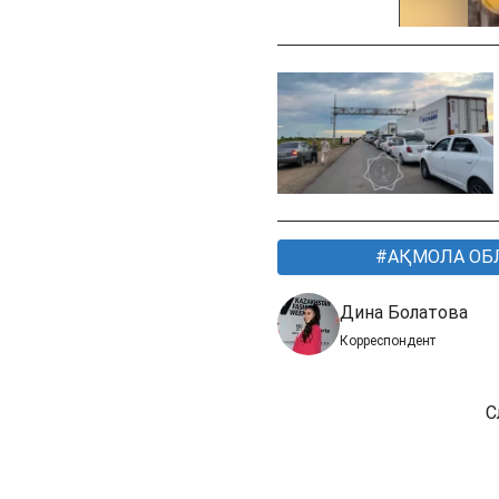
АҚМОЛА О
Дина Болатова
Корреспондент
С