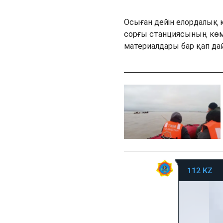
Осыған дейін елордалық 
сорғы станциясының көме
материалдары бар қап д