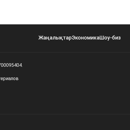
Жаңалықтар
Экономика
Шоу-биз
Y00095404.
териалов