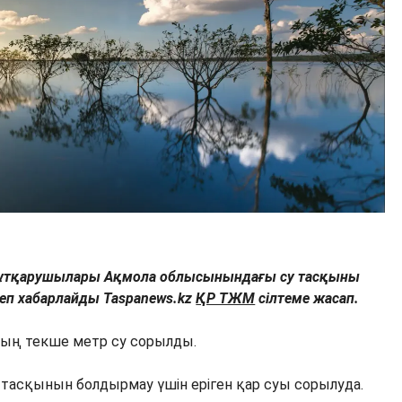
ұтқарушылары Ақмола облысынындағы су тасқыны
деп хабарлайды Taspanews.kz
ҚР ТЖМ
сілтеме жасап.
мың текше метр су сорылды.
тасқынын болдырмау үшін еріген қар суы сорылуда.