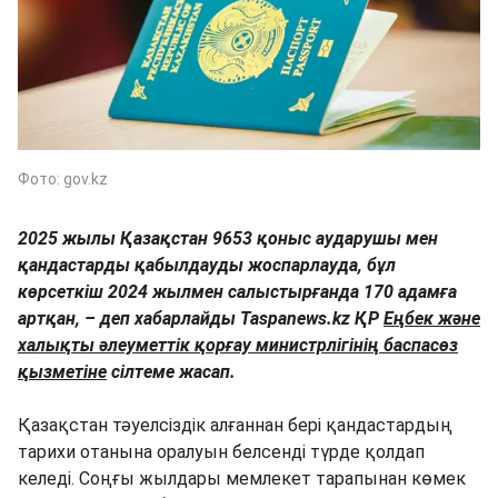
Фото: gov.kz
2025 жылы Қазақстан 9653 қоныс аударушы мен
қандастарды қабылдауды жоспарлауда, бұл
көрсеткіш 2024 жылмен салыстырғанда 170 адамға
артқан, – деп хабарлайды Taspanews.kz ҚР
Еңбек және
халықты әлеуметтік қорғау министрлігінің баспасөз
қызметіне
сілтеме жасап.
Қазақстан тәуелсіздік алғаннан бері қандастардың
тарихи отанына оралуын белсенді түрде қолдап
келеді. Соңғы жылдары мемлекет тарапынан көмек