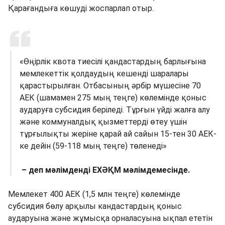
Қарағандыға көшуді жоспарлап отыр.
«Өңірлік квота тиесілі қандастардың барлығына
мемлекеттік қолдаудың кешенді шаралары
қарастырылған. Отбасының әрбір мүшесіне 70
АЕК (шамамен 275 мың теңге) көлемінде қоныс
аударуға субсидия беріледі. Тұрғын үйді жалға алу
және коммуналдық қызметтерді өтеу үшін
тұрғылықты жеріне қарай ай сайын 15-тен 30 АЕК-
ке дейін (59-118 мың теңге) төленеді»
– деп мәлімденді ЕХӘҚМ мәлімдемесінде.
Мемлекет 400 АЕК (1,5 млн теңге) көлемінде
субсидия бөлу арқылы кандастардың қоныс
аударуына және жұмысқа орналасуына ықпал ететін