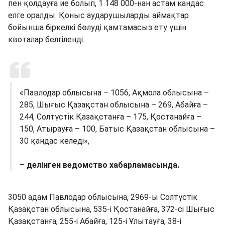
пен қолдауға ие болып, 1 148 000-нан астам кандас
елге оралды. Қоныс аударушыларды аймақтар
бойынша біркелкі бөлуді қамтамасыз ету үшін
квоталар белгіленді.
«Павлодар облысына – 1056, Ақмола облысына –
285, Шығыс Қазақстан облысына – 269, Абайға –
244, Солтүстік Қазақстанға – 175, Қостанайға –
150, Атырауға – 100, Батыс Қазақстан облысына –
30 қандас келеді»,
– делінген ведомство хабарламасында.
3050 адам Павлодар облысына, 2969-ы Солтүстік
Қазақстан облысына, 535-і Қостанайға, 372-сі Шығыс
Қазақстанға, 255-і Абайға, 125-і Ұлытауға, 38-і