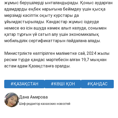
жұмыс берушілерді ынталандырады. Қоныс аударған
адамдарды еңбек нарығына бейімдеу үшін қысқа
мерзімді кәсіптік оқыту курстары да
ұйымдастырылады. Кандастар жұмыс іздеуде
немесе өз ісін ашуда көмек алып келуде, сонымен
қатар тұрғын үй сатып алу үшін экономикалық
мобильділік сертификаттарын пайдалана алады.
Министрлікте келтірілген мәліметке сай, 2024 жылы
ресми түрде қандас мәртебесін алған 19,7 мыңнан
астам адам Қазақстанға оралды.
ҚАЗАҚСТАН
КӨШІ ҚОН
ҚАНДАС
Дана Амирова
Шеф-редактор казахских новостей