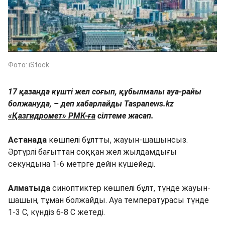
Фото: iStock
17 қазанда күшті жел соғып, құбылмалы ауа-райы
болжануда, – деп хабарлайды Taspanews.kz
«Қазгидромет» РМК-ға
сілтеме жасап.
Астанада
көшпелі бұлтты, жауын-шашынсыз.
Әртүрлі бағыттан соққан жел жылдамдығы
секундына 1-6 метрге дейін күшейеді.
Алматыда
синоптиктер көшпелі бұлт, түнде жауын-
шашын, тұман болжайды. Ауа температурасы түнде
1-3 С, күндіз 6-8 С жетеді.