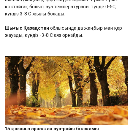
көктайғақ болып, ауа температурасы түнде 0-5С,
күндіз 3-8 С жылы болады.
Шығыс Қазақстан
облысында да жаңбыр мен қар
жауады, күндіз -3-8 С аяз орнайды.
15 қазанға арналған ауа-райы болжамы