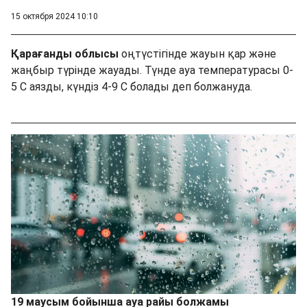
15 октября 2024 10:10
Қарағанды ​​облысы
оңтүстігінде жауын қар және
жаңбыр түрінде жауады. Түнде ауа температурасы 0-
5 С аязды, күндіз 4-9 С болады деп болжануда.
19 маусым бойынша ауа райы болжамы