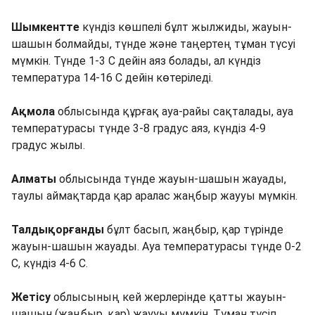
Шымкентте
күндіз көшпелі бұлт жылжиды, жауын-
шашын болмайды, түнде және таңертең тұман түсуі
мүмкін. Түнде 1-3 С дейін аяз болады, ал күндіз
температура 14-16 С дейін көтеріледі.
Ақмола
облысында құрғақ ауа-райы сақталады, ауа
температурасы түнде 3-8 градус аяз, күндіз 4-9
градус жылы.
Алматы
облысында түнде жауын-шашын жауады,
таулы аймақтарда қар аралас жаңбыр жаууы мүмкін.
Талдықорғанды
​​бұлт басып, жаңбыр, қар түрінде
жауын-шашын жауады. Ауа температурасы түнде 0-2
С, күндіз 4-6 С.
Жетісу
облысының кей жерлерінде қатты жауын-
шашын (жаңбыр, қар) жаууы мүмкін. Тұман түсіп,