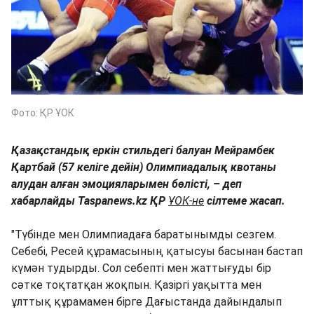
Фото: ҚР ҰОК
Қазақстандық еркін стильдегі балуан Мейрамбек
Қартбай (57 келіге дейін) Олимпиадалық квотаны
алудан алған эмоцияларымен бөлісті, – деп
хабарлайды Taspanews.kz ҚР
ҰОК-не
сілтеме жасап.
"Түбінде мен Олимпиадаға баратынымды сезгем.
Себебі, Ресей құрамасының қатысуы басынан бастап
күмән тудырды. Сол себепті мен жаттығуды бір
сәтке тоқтатқан жоқпын. Қазіргі уақытта мен
ұлттық құрамамен бірге Дағыстанда дайындалып