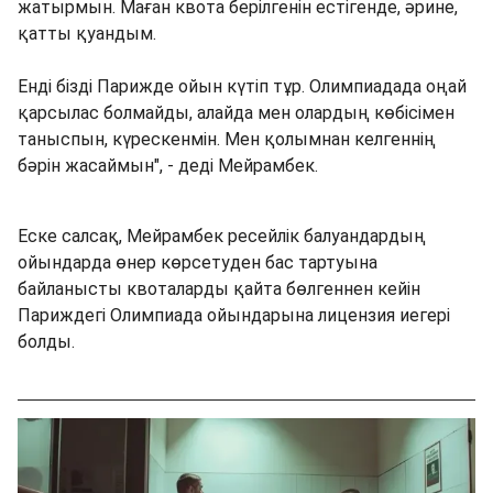
жатырмын. Маған квота берілгенін естігенде, әрине,
қатты қуандым.
Енді бізді Парижде ойын күтіп тұр. Олимпиадада оңай
қарсылас болмайды, алайда мен олардың көбісімен
таныспын, күрескенмін. Мен қолымнан келгеннің
бәрін жасаймын", - деді Мейрамбек.
Еске салсақ, Мейрамбек ресейлік балуандардың
ойындарда өнер көрсетуден бас тартуына
байланысты квоталарды қайта бөлгеннен кейін
Париждегі Олимпиада ойындарына лицензия иегері
болды.