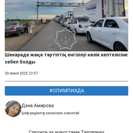
Шекарада жаңа тәртіптің енгізілуі көлік кептелісіне
себеп болды
30 июня 2025 22:57
ОЛИМПИАДА
Дана Амирова
Шеф-редактор казахских новостей
Следите за новостями Taspanews