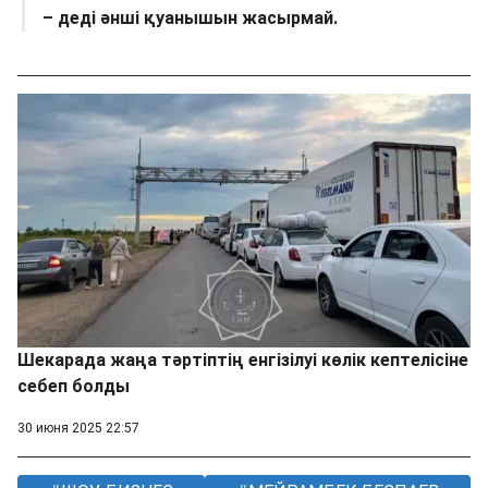
– деді әнші қуанышын жасырмай.
Шекарада жаңа тәртіптің енгізілуі көлік кептелісіне
себеп болды
30 июня 2025 22:57