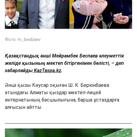
Фото: m_besbaev
Қазақстандық әнші Мейрамбек Беспаев әлеуметтік
желіде қызының мектеп бітіргенімен бөлісті, – деп
хабарлайды
KazTaspa.kz
.
Әнші қызы Кәусар оқыған Ш. К. Беркінбаева
атындағы Алматы қыздар мектеп-лицей
интернатының басшылығына, барша ұстаздарға
алғысын айтты.