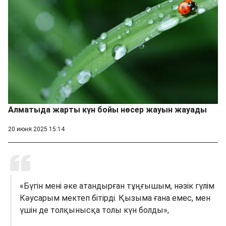
Алматыда жарты күн бойы нөсер жауын жауады
20 июня 2025 15:14
«Бүгін мені әке атандырған тұңғышым, нәзік гүлім
Кәусарым мектеп бітірді. Қызыма ғана емес, мен
үшін де толқынысқа толы күн болды»,