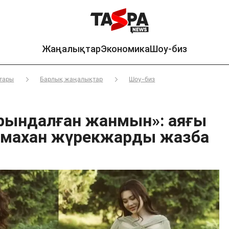
Жаңалықтар
Экономика
Шоу-биз
тары
Барлық жаңалықтар
Шоу-биз
рындалған жанмын»: аяғы
смахан жүрекжарды жазба