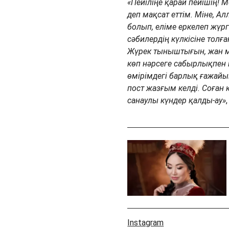
«Пейіліңе қарай пейішің!
деп мақсат еттім. Міне, 
болып, еліме еркелеп жүрг
сәбилердің күлкісіне толғ
Жүрек тыныштығын, жан ме
көп нәрсеге сабырлықпен қ
өмірімдегі барлық ғажайы
пост жазғым келді. Соған
санаулы күндер қалды-ау»
Instagram