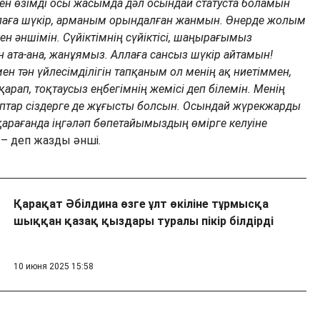
 Мен өзімді осы жасымда дәл осындай статуста боламын
Аллаға шүкір, арманым орындалған жанмын. Өнерде жолым
ен әншімін. Сүйіктімнің сүйіктісі, шаңырағымыз
ан ата-ана, жанұямыз. Аллаға сансыз шүкір айтамын!
н тән үйлесімділігін тапқаным ол менің ақ ниетіммен,
арап, тоқтаусыз еңбегімнің жемісі деп білемін. Менің
птар сіздерге де жұғысты болсын. Осындай жүрекжарды
 қарағанда іңгәләп бөпетайымыздың өмірге келуіне
, – деп жазды әнші.
Қарақат Әбілдина өзге ұлт өкіліне тұрмысқа
шыққан қазақ қыздары туралы пікір білдірді
10 июня 2025 15:58