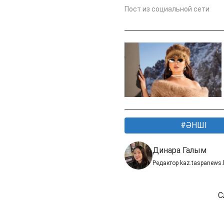
Пост из социальной сети
ӘНШІ
Динара Галым
Редактор kaz.taspanews.
С