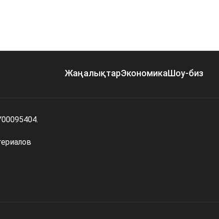
Жаңалықтар
Экономика
Шоу-биз
Y00095404.
териалов