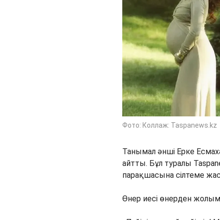
Фото: Коллаж: Taspanews.kz
Танымал әнші Ерке Есмах
айтты. Бұл туралы Taspa
парақшасына сілтеме жас
Өнер иесі өнерден жолым