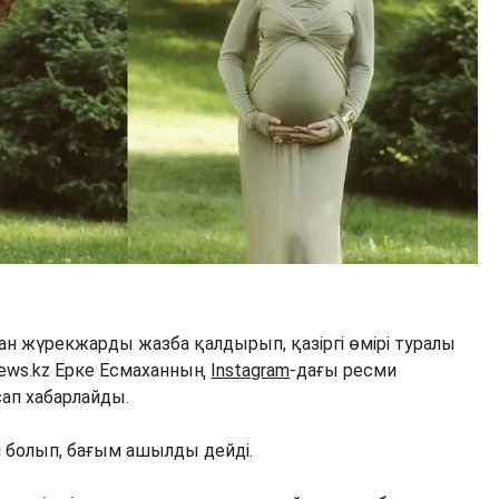
ан жүрекжарды жазба қалдырып, қазіргі өмірі туралы
news.kz Ерке Есмаханның
Instagram
-дағы ресми
ап хабарлайды.
 болып, бағым ашылды дейді.