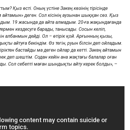
ым? Қыз өсті. Оның үстіне Зәкең көзінің тірісінде
м айтамын» деген. Сол кісінің аузынан шыққан сөз. Қыз
мадым. 19 жасында да айта алмадым. 20-ға жақындағанда
ттермен кездесуге барады, танысады. Сосын келіп,
ін албанмын дейді. Ол – өтірік қой. Арғынның қызы,
ықты айтуға бекіндім. Өз тегін, руын білсін деп ойладым.
іріктен бастайды ма деген ойлар да кетті. Зәкең айтамын
ерек деп шештім. Содан кейін ана жақтағы балалар оған
ды. Сол себепті маған шындықты айту керек болды»,
–