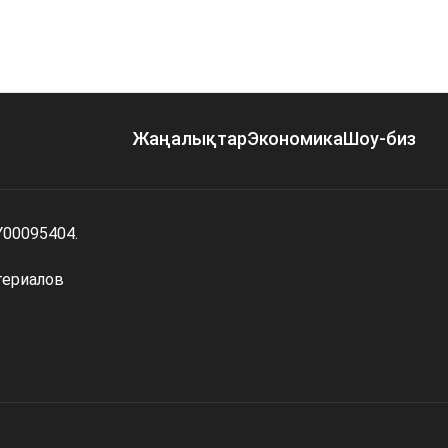
Жаңалықтар
Экономика
Шоу-биз
Y00095404.
териалов