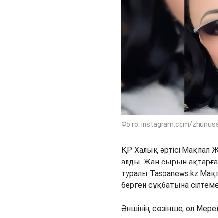
Фото: instagram.com/zhunus
ҚР Халық әртісі Мақпал 
алды. Жан сырын ақтарған 
туралы Taspanews.kz Ма
берген сұқбатына сілтем
Әншінің сөзінше, ол Мерей