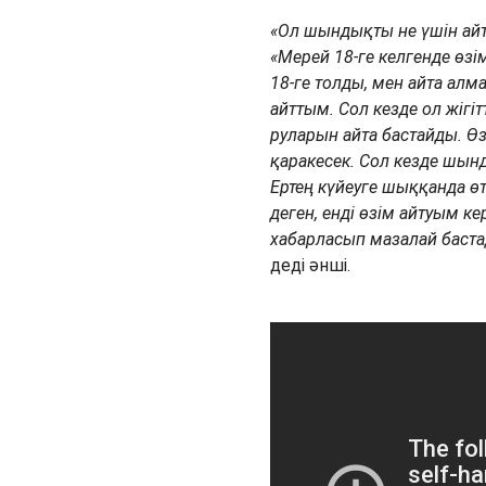
«Ол шындықты не үшін айтт
«Мерей 18-ге келгенде өзі
18-ге толды, мен айта ал
айттым. Сол кезде ол жігі
руларын айта бастайды. Өз
қаракесек. Сол кезде шынд
Ертең күйеуге шыққанда өт
деген, енді өзім айтуым к
хабарласып мазалай баста
деді әнші.