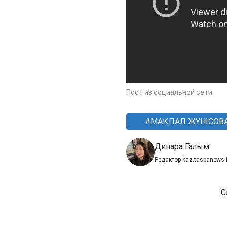
Пост из социальной сети
МАҚПАЛ ЖҮНІСОВ
Динара Галым
Редактор kaz.taspanews.
С