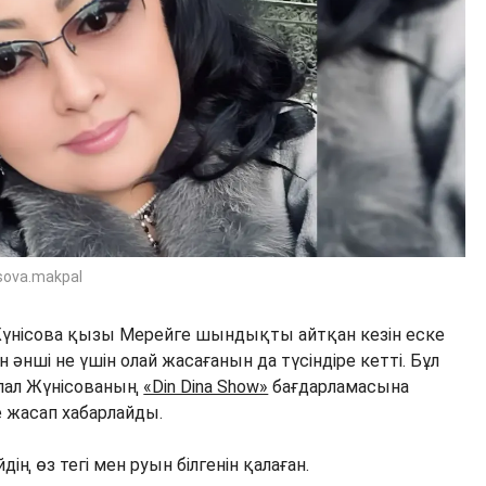
sova.makpal
Жүнісова қызы Мерейге шындықты айтқан кезін еске
әнші не үшін олай жасағанын да түсіндіре кетті. Бұл
қпал Жүнісованың
«Din Dina Show»
бағдарламасына
е жасап хабарлайды.
дің өз тегі мен руын білгенін қалаған.