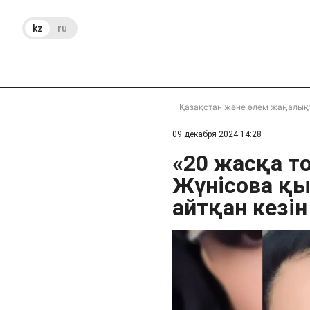
kz
ru
Қазақстан және әлем жаңалық
09 декабря 2024 14:28
«20 жасқа т
Жүнісова қ
айтқан кезін