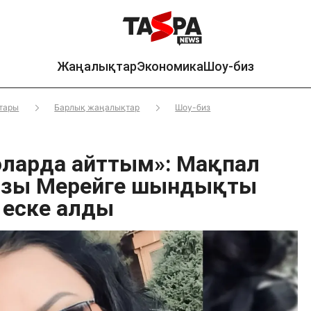
Жаңалықтар
Экономика
Шоу-биз
тары
Барлық жаңалықтар
Шоу-биз
оларда айттым»: Мақпал
ызы Мерейге шындықты
 еске алды