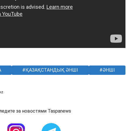
А
ҚАЗАҚСТАНДЫҚ ӘНШІ
ӘНШІ
kz
ледите за новостями Taspanews