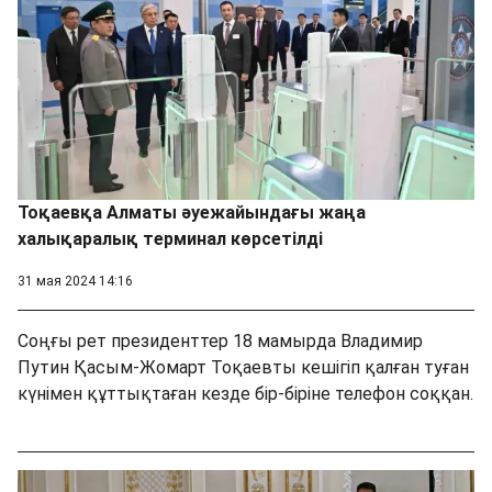
Тоқаевқа Алматы әуежайындағы жаңа
халықаралық терминал көрсетілді
31 мая 2024 14:16
Соңғы рет президенттер 18 мамырда Владимир
Путин Қасым-Жомарт Тоқаевты кешігіп қалған туған
күнімен құттықтаған кезде бір-біріне телефон соққан.