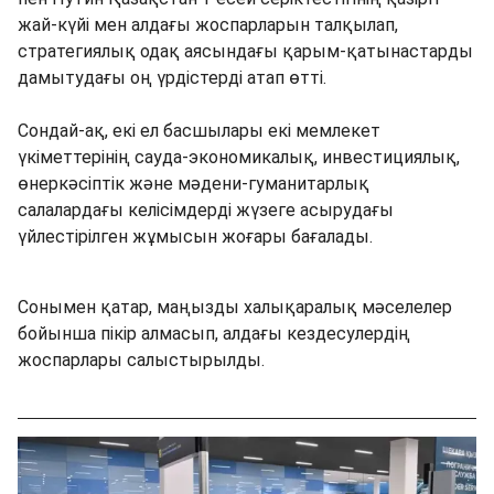
жай-күйі мен алдағы жоспарларын талқылап,
стратегиялық одақ аясындағы қарым-қатынастарды
дамытудағы оң үрдістерді атап өтті.
Сондай-ақ, екі ел басшылары екі мемлекет
үкіметтерінің сауда-экономикалық, инвестициялық,
өнеркәсіптік және мәдени-гуманитарлық
салалардағы келісімдерді жүзеге асырудағы
үйлестірілген жұмысын жоғары бағалады.
Сонымен қатар, маңызды халықаралық мәселелер
бойынша пікір алмасып, алдағы кездесулердің
жоспарлары салыстырылды.