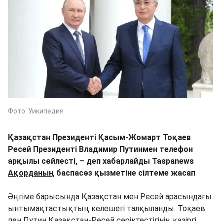
Фото: Уикипедия
Қазақстан Президенті Қасым-Жомарт Тоқаев
Ресей Президенті Владимир Путинмен телефон
арқылы сөйлесті, – деп хабарлайды Taspanews
Ақорданың
баспасөз қызметіне сілтеме жасап
Әңгіме барысында Қазақстан мен Ресей арасындағы
ынтымақтастықтың келешегі талқыланды. Тоқаев
пен Путин Қазақстан-Ресей серіктестігінің қазіргі