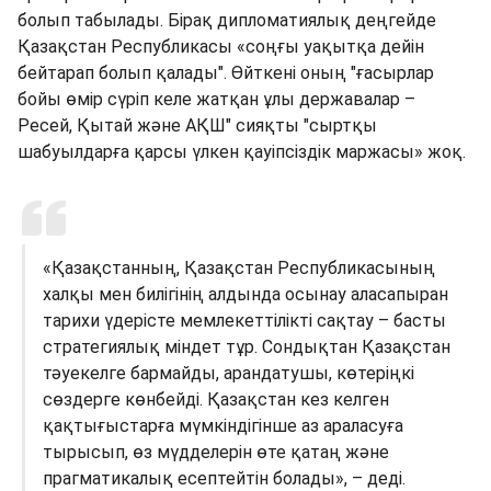
болып табылады. Бірақ дипломатиялық деңгейде
Қазақстан Республикасы «соңғы уақытқа дейін
бейтарап болып қалады". Өйткені оның "ғасырлар
бойы өмір сүріп келе жатқан ұлы державалар –
Ресей, Қытай және АҚШ" сияқты "сыртқы
шабуылдарға қарсы үлкен қауіпсіздік маржасы» жоқ.
«Қазақстанның, Қазақстан Республикасының
халқы мен билігінің алдында осынау аласапыран
тарихи үдерісте мемлекеттілікті сақтау – басты
стратегиялық міндет тұр. Сондықтан Қазақстан
тәуекелге бармайды, арандатушы, көтеріңкі
сөздерге көнбейді. Қазақстан кез келген
қақтығыстарға мүмкіндігінше аз араласуға
тырысып, өз мүдделерін өте қатаң және
прагматикалық есептейтін болады», – деді.