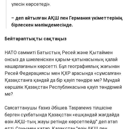
үлесін көрсетеді».
– деп айтылған АҚШ пен Германия үкіметтерінің
бірлескен мәлімдемесінде.
Бейтараптықты сақтаңыз
НАТО саммиті Батыстың Ресей және Қытаймен
онсыз да шиеленіскен қарым-қатынасының қалай
нашарлағанын көрсетті. Бұл географиялық жағынан
Ресей Федерациясы мен ҚХР арасында «сұмсалған»
Қазақстанға қандай да бір қауіп төндіре ме? Мұндай
көршілік Қазақстан Республикасына қауіп төндірмей
ме?
Саясаттанушы Ғазиз Әбішев Taspanews тілшісіне
берген сұхбатында Қазақстан «ешқандай жағдайда
өзін АҚШ-тың жауы ретінде көрсетпейді" деп атап
өтті. Сонымен қатар, Қазақстан "өзін АҚШ пен