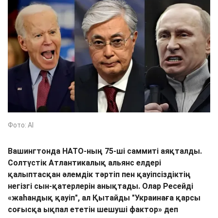
Фото: AI
Вашингтонда НАТО-ның 75-ші саммиті аяқталды.
Солтүстік Атлантикалық альянс елдері
қалыптасқан әлемдік тәртіп пен қауіпсіздіктің
негізгі сын-қатерлерін анықтады. Олар Ресейді
«жаһандық қауіп", ал Қытайды "Украинаға қарсы
соғысқа ықпал ететін шешуші фактор» деп