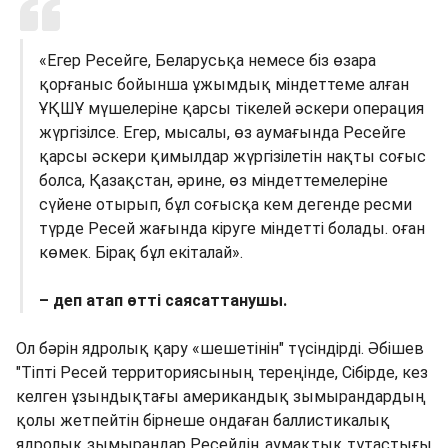
«Егер Ресейге, Беларусьқа немесе біз өзара
қорғаныс бойынша ұжымдық міндеттеме алған
ҰҚШҰ мүшелеріне қарсы тікелей әскери операция
жүргізілсе. Егер, мысалы, өз аумағында Ресейге
қарсы әскери қимылдар жүргізілетін нақты соғыс
болса, Қазақстан, әрине, өз міндеттемелеріне
сүйене отырып, бұл соғысқа кем дегенде ресми
түрде Ресей жағында кіруге міндетті болады. оған
көмек. Бірақ бұл екіталай».
– деп атап өтті саясаттанушы.
Ол бәрін ядролық қару «шешетінін" түсіндірді. Әбішев
"Тіпті Ресей территориясының тереңінде, Сібірде, кез
келген ұзындықтағы американдық зымырандардың
қолы жетпейтін бірнеше ондаған баллистикалық
ядролық зымырандар Ресейдің аумақтық тұтастығы