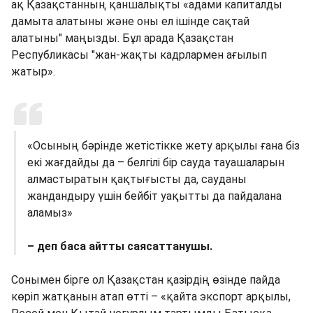
ақ Қазақстанның қаншалықты «адами капиталды
дамыта алатыны және оны ел ішінде сақтай
алатыны" маңызды. Бұл арада Қазақстан
Республикасы "жан-жақты кадрлармен ағылып
жатыр».
«Осының бәрінде жетістікке жету арқылы ғана біз
екі жағдайды да – белгілі бір сауда тауашаларын
алмастыратын қақтығысты да, сауданы
жандандыру үшін бейбіт уақытты да пайдалана
аламыз»
– деп баса айтты саясаттанушы.
Сонымен бірге ол Қазақстан қазірдің өзінде пайда
көріп жатқанын атап өтті – «қайта экспорт арқылы,