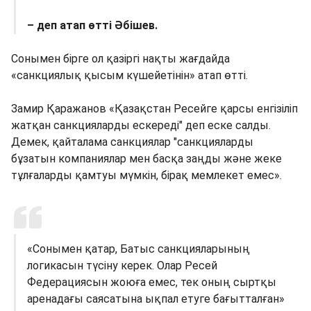
– деп атап өтті Әбішев.
Сонымен бірге ол қазіргі нақты жағдайда
«санкциялық қысым күшейетінін» атап өтті.
Замир Қаражанов «Қазақстан Ресейге қарсы енгізіліп
жатқан санкцияларды ескереді" деп еске салды.
Демек, қайталама санкциялар "санкцияларды
бұзатын компаниялар мен басқа заңды және жеке
тұлғаларды қамтуы мүмкін, бірақ мемлекет емес».
«Сонымен қатар, Батыс санкцияларының
логикасын түсіну керек. Олар Ресей
Федерациясын жоюға емес, тек оның сыртқы
аренадағы саясатына ықпал етуге бағытталған»