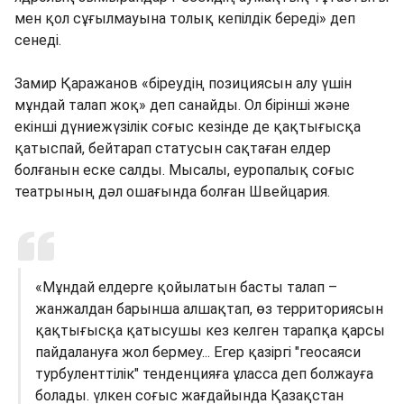
мен қол сұғылмауына толық кепілдік береді» деп
сенеді.
Замир Қаражанов «біреудің позициясын алу үшін
мұндай талап жоқ» деп санайды. Ол бірінші және
екінші дүниежүзілік соғыс кезінде де қақтығысқа
қатыспай, бейтарап статусын сақтаған елдер
болғанын еске салды. Мысалы, еуропалық соғыс
театрының дәл ошағында болған Швейцария.
«Мұндай елдерге қойылатын басты талап –
жанжалдан барынша алшақтап, өз территориясын
қақтығысқа қатысушы кез келген тарапқа қарсы
пайдалануға жол бермеу... Егер қазіргі "геосаяси
турбуленттілік" тенденцияға ұласса деп болжауға
болады. үлкен соғыс жағдайында Қазақстан