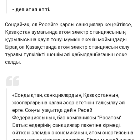
- деп атап өтті.
Сондай-ақ, ол Ресейге қарсы санкциялар кеңейтілсе,
Қазақстан аумағында атом электр станциясының
құрылысына қауіп төнуі мүмкін екенін мойындады.
Бірақ ол Қазақстанда атом электр станциясын салу
туралы түпкілікті шешім әлі қабылданбағанын еске
салды.
«Сондықтан, санкциялардың Қазақстанның
жоспарларына қалай әсер ететінін талқылау әлі
ерте. Соңғы уақытқа дейін Ресей
Федерациясының бас компаниясы "Росатом"
Батыс елдерінің санкциялар пакетіне кірмеді,
өйткені әлемдік экономиканың атом энергиясына