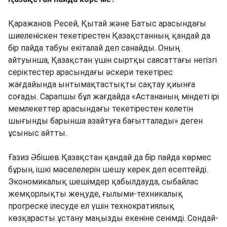
Қаражанов Ресей, Қытай және Батыс арасындағы
шиеленіскен текетірестен Қазақстанның қандай да
бір пайда табуы екіталай деп санайды. Оның
айтуынша, Қазақстан үшін сыртқы саясаттағы негізгі
серіктестер арасындағы әскери текетірес
жағдайында ынтымақтастықты сақтау қиынға
соғады. Сарапшы бұл жағдайда «Астананың міндеті ірі
мемлекеттер арасындағы текетірестен келетін
шығынды барынша азайтуға бағытталады» деген
ұсыныс айтты.
Ғазиз Әбішев Қазақстан қандай да бір пайда көрмес
бұрын, ішкі мәселелерін шешу керек деп есептейді.
Экономикалық шешімдер қабылдауда, сыбайлас
жемқорлықты жеңуде, ғылыми-техникалық
прогреске ілесуде ел үшін технократиялық
көзқарасты ұстану маңызды екеніне сенімді. Сондай-