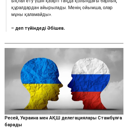
ықпал ету үшін қазіргі таңда қолындағы барлық
құралдардан айырылады. Менің ойымша, олар
мұны қаламайды».
– деп түйіндеді Әбішев.
Ресей, Украина мен АҚШ делегациялары Стамбұлға
барады