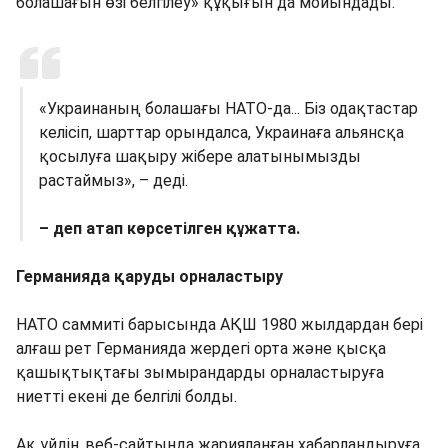
болашағын өзі белгілеу» құқығын да мойындады.
«Украинаның болашағы НАТО-да... Біз одақтастар
келісіп, шарттар орындалса, Украинаға альянсқа
қосылуға шақыру жібере алатынымызды
растаймыз», – деді.
– деп атап көрсетілген құжатта.
Германияда қаруды орналастыру
НАТО саммиті барысында АҚШ 1980 жылдардан бері
алғаш рет Германияда жердегі орта және қысқа
қашықтықтағы зымырандарды орналастыруға
ниетті екені де белгілі болды.
Ақ үйдің веб-сайтында жарияланған хабарландыруға