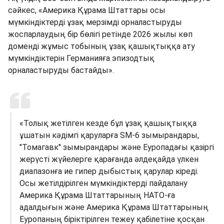
сәйкес, «Америка Құрама Штаттары осы
мүмкіндіктерді ұзақ мерзімді орналастыруды
жоспарлаудың бір бөлігі ретінде 2026 жылы көп
доменді жұмыс тобының ұзақ қашықтыққа ату
мүмкіндіктерін Германияға эпизодтық
орналастыруды бастайды».
«Толық жетілген кезде бұл ұзақ қашықтыққа
ұшатын кәдімгі қаруларға SM-6 зымырандары,
"Томагавк" зымырандары және Еуропадағы қазіргі
жерүсті жүйелерге қарағанда әлдеқайда үлкен
диапазонға ие гипер дыбыстық қарулар кіреді.
Осы жетілдірілген мүмкіндіктерді пайдалану
Америка Құрама Штаттарының НАТО-ға
адалдығын және Америка Құрама Штаттарының
Еуропаның біріктірілген тежеу ​​қабілетіне қосқан