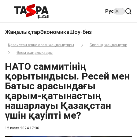
Рус
Жаңалықтар
Экономика
Шоу-биз
Қазақстан және әлем жаңалықтары
Барлық жаңалықтар
Әлем жаңалықтары
НАТО саммитінің
қорытындысы. Ресей мен
Батыс арасындағы
қарым-қатынастың
нашарлауы Қазақстан
үшін қауіпті ме?
12 июля 2024 17:36