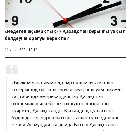
«Недеген ақымақтық»? Қазақстан бұрынғы уақыт
белдеуіне оралуы керек пе?
11 июля 2024 15:16
«Бірақ менің ойымша, олар соншалықты сын
көтермейді, өйткені Еуразияның осы ұлы шахмат
тақтасында американдықтар Қазақстан
экономикасына бір реттік күшті соққы оны
күйретіп, Қазақстанды Қытайдың құшағына
бұдан да тереңірек батыратынын түсінеді. және
Ресей. Ал мұндай жағдайда Батыс Қазақстанға