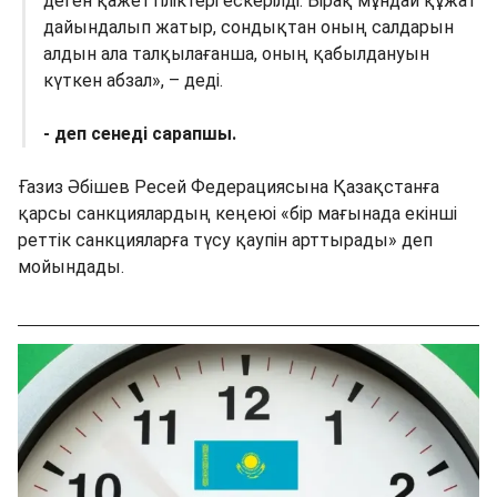
деген қажеттіліктері ескерілді. Бірақ мұндай құжат
дайындалып жатыр, сондықтан оның салдарын
алдын ала талқылағанша, оның қабылдануын
күткен абзал», – деді.
- деп сенеді сарапшы.
Ғазиз Әбішев Ресей Федерациясына Қазақстанға
қарсы санкциялардың кеңеюі «бір мағынада екінші
реттік санкцияларға түсу қаупін арттырады» деп
мойындады.