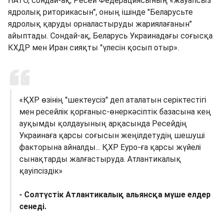
НАТО, сондай-ақ, Ресей Федерациясының «жауапсыз
ядролық риторикасын", оның ішінде "Беларусьте
ядролық қаруды орналастыруды жариялағанын"
айыптады. Сондай-ақ, Беларусь Украинадағы соғысқа
КХДР мен Иран сияқты "үлесін қосып отыр».
«ҚХР өзінің "шектеусіз" деп аталатын серіктестігі
мен ресейлік қорғаныс-өнеркәсіптік базасына кең
ауқымды қолдауының арқасында Ресейдің
Украинаға қарсы соғысын жеңілдетудің шешуші
факторына айналды... ҚХР Еуро-ға қарсы жүйелі
сынақтарды жалғастыруда. Атлантикалық
қауіпсіздік»
- Солтүстік Атлантикалық альянсқа мүше елдер
сенеді.