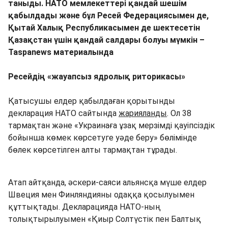
таныды. НАТО мемлекеттері қандай шешім
қабылдады және бұл Ресей Федерациясымен де,
Қытай Халық Республикасымен де шектесетін
Қазақстан үшін қандай салдары болуы мүмкін –
Taspanews материалында
Ресейдің «жауапсыз ядролық риторикасы»
Қатысушы елдер қабылдаған қорытынды
декларация НАТО сайтында
жарияланды
. Ол 38
тармақтан және «Украинаға ұзақ мерзімді қауіпсіздік
бойынша көмек көрсетуге уәде беру» бөлімінде
бөлек көрсетілген алты тармақтан тұрады.
Атап айтқанда, әскери-саяси альянсқа мүше елдер
Швеция мен Финляндияны одаққа қосылуымен
құттықтады. Декларацияда НАТО-ның
толықтырылуымен «Қиыр Солтүстік пен Балтық