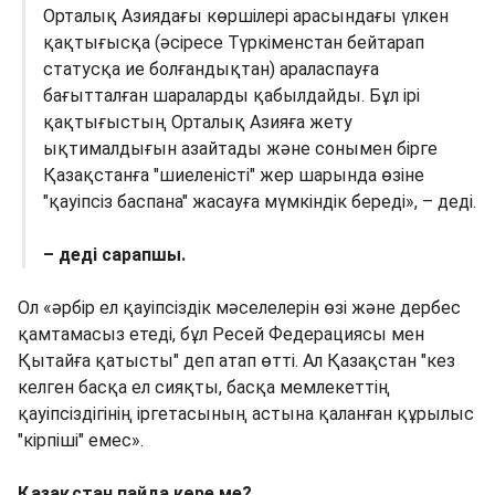
Орталық Азиядағы көршілері арасындағы үлкен
қақтығысқа (әсіресе Түркіменстан бейтарап
статусқа ие болғандықтан) араласпауға
бағытталған шараларды қабылдайды. Бұл ірі
қақтығыстың Орталық Азияға жету
ықтималдығын азайтады және сонымен бірге
Қазақстанға "шиеленісті" жер шарында өзіне
"қауіпсіз баспана" жасауға мүмкіндік береді», – деді.
– деді сарапшы.
Ол «әрбір ел қауіпсіздік мәселелерін өзі және дербес
қамтамасыз етеді, бұл Ресей Федерациясы мен
Қытайға қатысты" деп атап өтті. Ал Қазақстан "кез
келген басқа ел сияқты, басқа мемлекеттің
қауіпсіздігінің іргетасының астына қаланған құрылыс
"кірпіші" емес».
Қазақстан пайда көре ме?