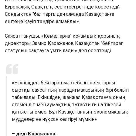
Еуропалық Одақтың серіктесі ретінде көрсетеді".
Сондықтан "бұл тұрғыдан алғанда Қазақстанға
ештеңе қауіп төндіре алмайды».
Саясаттанушы, «Кемел арна" қоғамдық қорының
директоры Замир Қаражанов Қазақстан "бейтарап
статусын сақтауға ұмтылады» деп есептейді.
«Біріншіден, бейтарап мәртебе көпвекторлы
сыртқы саясаттың парадигмаларының бірі болып
табылады. Екіншіден, жанжал Қазақстанға, оның
егемендігі мен аумақтық тұтастығына тікелей
қатысты емес. Бұл Қазақстанның экономикалық
мүдделеріне нұқсан келтіруі мүмкін»
– деді Қаражанов.