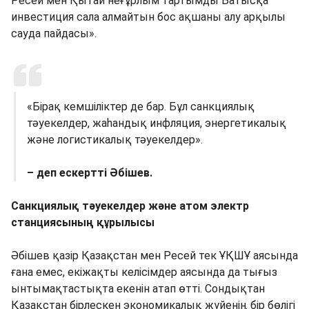
Ресей мен Қытай неғұрлым тартымды Батысқа
инвестиция сала алмайтын бос ақшаны алу арқылы
сауда пайдасы».
«Бірақ кемшіліктер де бар. Бұл санкциялық
тәуекелдер, жаһандық инфляция, энергетикалық
және логистикалық тәуекелдер».
– деп ескертті Әбішев.
Санкциялық тәуекелдер және атом электр
станциясының құрылысы
Әбішев қазір Қазақстан мен Ресей тек ҰҚШҰ аясында
ғана емес, екіжақты келісімдер аясында да тығыз
ынтымақтастықта екенін атап өтті. Сондықтан
Қазақстан бірлескен экономикалық жүйенің бір бөлігі