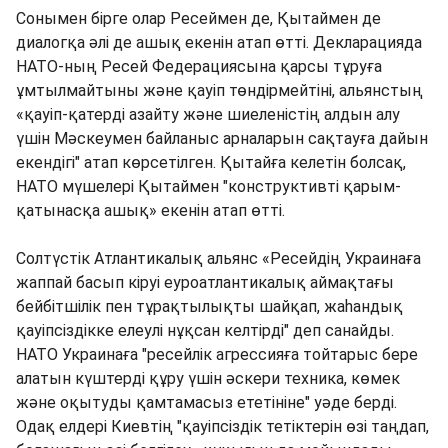
Сонымен бірге олар Ресеймен де, Қытаймен де
диалогқа әлі де ашық екенін атап өтті. Декларацияда
НАТО-ның Ресей Федерациясына қарсы тұруға
ұмтылмайтыны және қауіп төндірмейтіні, альянстың
«қауіп-қатерді азайту және шиеленістің алдын алу
үшін Мәскеумен байланыс арналарын сақтауға дайын
екендігі" атап көрсетілген. Қытайға келетін болсақ,
НАТО мүшелері Қытаймен "конструктивті қарым-
қатынасқа ашық» екенін атап өтті.
Солтүстік Атлантикалық альянс «Ресейдің Украинаға
жаппай басып кіруі еуроатлантикалық аймақтағы
бейбітшілік пен тұрақтылықты шайқап, жаһандық
қауіпсіздікке елеулі нұқсан келтірді" деп санайды.
НАТО Украинаға "ресейлік агрессияға тойтарыс бере
алатын күштерді құру үшін әскери техника, көмек
және оқытуды қамтамасыз ететініне" уәде берді.
Одақ елдері Киевтің "қауіпсіздік тетіктерін өзі таңдап,