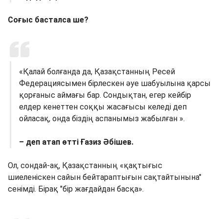
Соғыс басталса ше?
«Қалай болғанда да, Қазақстанның Ресей
Федерациясымен бірлескен әуе шабуылына қарсы
қорғаныс аймағы бар. Сондықтан, егер кейбір
елдер кенеттен соққы жасағысы келеді деп
ойласақ, онда біздің аспанымыз жабылған ».
– деп атап өтті Ғазиз Әбішев.
Ол, сондай-ақ, Қазақстанның «қақтығыс
шиеленіскен сайын бейтараптығын сақтайтынына"
сенімді. Бірақ "бір жағдайдан басқа».