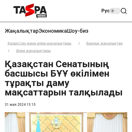
Рус
Жаңалықтар
Экономика
Шоу-биз
Қазақстан және әлем жаңалықтары
Барлық жаңалықтар
Әлем жаңалықтары
Қазақстан Сенатының
басшысы БҰҰ өкілімен
тұрақты даму
мақсаттарын талқылады
31 мая 2024 15:15