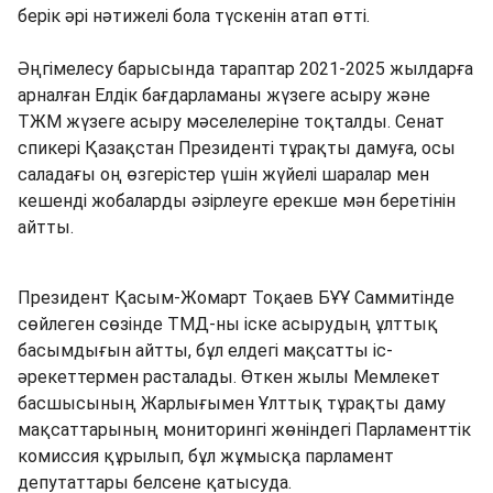
берік әрі нәтижелі бола түскенін атап өтті.
Әңгімелесу барысында тараптар 2021-2025 жылдарға
арналған Елдік бағдарламаны жүзеге асыру және
ТЖМ жүзеге асыру мәселелеріне тоқталды. Сенат
спикері Қазақстан Президенті тұрақты дамуға, осы
саладағы оң өзгерістер үшін жүйелі шаралар мен
кешенді жобаларды әзірлеуге ерекше мән беретінін
айтты.
Президент Қасым-Жомарт Тоқаев БҰҰ Саммитінде
сөйлеген сөзінде ТМД-ны іске асырудың ұлттық
басымдығын айтты, бұл елдегі мақсатты іс-
әрекеттермен расталады. Өткен жылы Мемлекет
басшысының Жарлығымен Ұлттық тұрақты даму
мақсаттарының мониторингі жөніндегі Парламенттік
комиссия құрылып, бұл жұмысқа парламент
депутаттары белсене қатысуда.