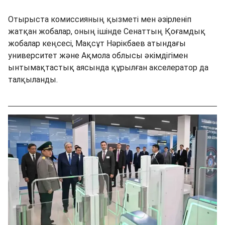
Отырыста комиссияның қызметі мен әзірленіп
жатқан жобалар, оның ішінде Сенаттың Қоғамдық
жобалар кеңсесі, Мақсұт Нәрікбаев атындағы
университет және Ақмола облысы әкімдігімен
ынтымақтастық аясында құрылған акселератор да
талқыланды.