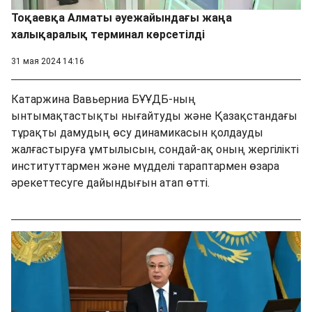
Тоқаевқа Алматы әуежайындағы жаңа
халықаралық терминал көрсетілді
31 мая 2024 14:16
Катаржина Вавьерниа БҰҰДБ-ның
ынтымақтастықты нығайтуды және Қазақстандағы
тұрақты дамудың өсу динамикасын қолдауды
жалғастыруға ұмтылысын, сондай-ақ оның жергілікті
институттармен және мүдделі тараптармен өзара
әрекеттесуге дайындығын атап өтті.