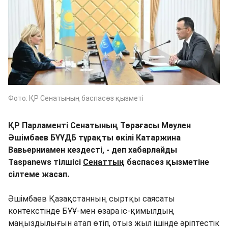
Фото: ҚР Сенатының баспасөз қызметі
ҚР Парламенті Сенатының Төрағасы Мәулен
Әшімбаев БҰҰДБ тұрақты өкілі Катаржина
Вавьерниамен кездесті, - деп хабарлайды
Taspanews тілшісі
Сенаттың
баспасөз қызметіне
сілтеме жасап.
Әшімбаев Қазақстанның сыртқы саясаты
контекстінде БҰҰ-мен өзара іс-қимылдың
маңыздылығын атап өтіп, отыз жыл ішінде әріптестік