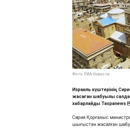
Фото: РИА Новости
Израиль күштерінің Си
жасаған шабуылы салдары
хабарлайды Taspanews
Р
Сирия Қорғаныс министрлі
шығыстан жасалған шабу