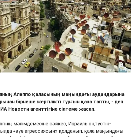
рияның Алеппо қаласының маңындағы аудандарына
нан бірнеше жергілікті тұрғын қаза тапты, - деп
ИА Новости
агенттігіне сілтеме жасап.
гінің мәлімдемесіне сәйкес, Израиль оңтүстік-
ылда «әуе агрессиясын» қолданып, қала маңындағы