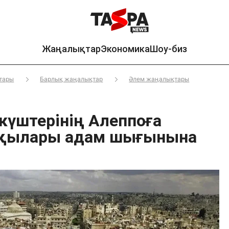
Жаңалықтар
Экономика
Шоу-биз
тары
Барлық жаңалықтар
Әлем жаңалықтары
 күштерінің Алеппоға
ққылары адам шығынына